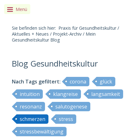
Menü
Sie befinden sich hier:
Praxis für Gesundheitskultur
/
Aktuelles + Neues
/
Projekt-Archiv
/
Mein
Gesundheitskultur Blog
Blog Gesundheitskultur
Nach Tags
gefiltert
:
corona
glück
intuition
klangreise
langsamkeit
resonanz
salutogenese
schmerzen
stress
stressbewältigung