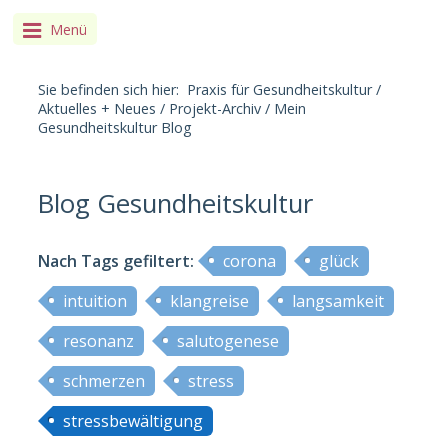
Menü
Sie befinden sich hier:
Praxis für Gesundheitskultur
/
Aktuelles + Neues
/
Projekt-Archiv
/
Mein
Gesundheitskultur Blog
Blog Gesundheitskultur
Nach Tags
gefiltert
:
corona
glück
intuition
klangreise
langsamkeit
resonanz
salutogenese
schmerzen
stress
stressbewältigung