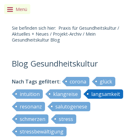
Menü
Sie befinden sich hier:
Praxis für Gesundheitskultur
/
Aktuelles + Neues
/
Projekt-Archiv
/
Mein
Gesundheitskultur Blog
Blog Gesundheitskultur
Nach Tags
gefiltert
:
corona
glück
intuition
klangreise
langsamkeit
resonanz
salutogenese
schmerzen
stress
stressbewältigung